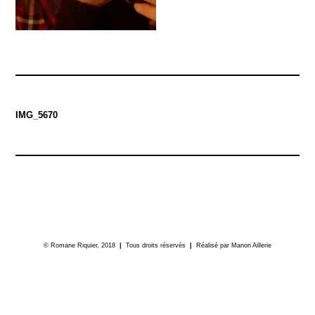
Navigation
de
IMG_5670
l’article
© Romane Riquier, 2018
|
Tous droits réservés
|
Réalisé par
Manon Aillerie